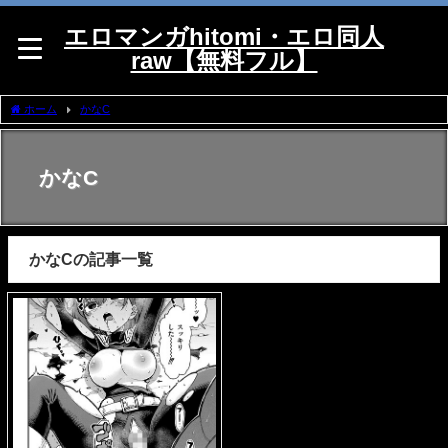
エロマンガhitomi・エロ同人
raw【無料フル】
ホーム
かなC
かなC
かなCの記事一覧